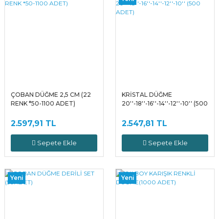
ÇOBAN DÜĞME 2,5 CM (22
KRİSTAL DÜĞME
RENK *50-1100 ADET)
20''-18''-16''-14''-12''-10'' (500
ADET)
2.597,91 TL
2.547,81 TL
Sepete Ekle
Sepete Ekle
Yeni
Yeni