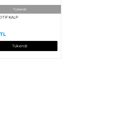
Tükendi
OTİF KALP
 TL
Tükendi