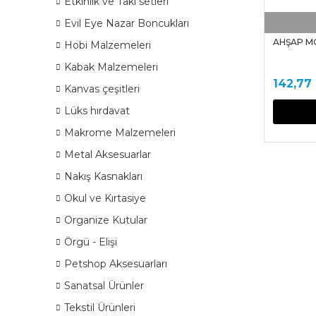
Etkinlik ve Takı setleri
Evil Eye Nazar Boncukları
AHŞAP M
Hobi Malzemeleri
Kabak Malzemeleri
142,77
Kanvas çeşitleri
Lüks hırdavat
Makrome Malzemeleri
Metal Aksesuarlar
Nakış Kasnakları
Okul ve Kırtasiye
Organize Kutular
Örgü - Elişi
Petshop Aksesuarları
Sanatsal Ürünler
Tekstil Ürünleri