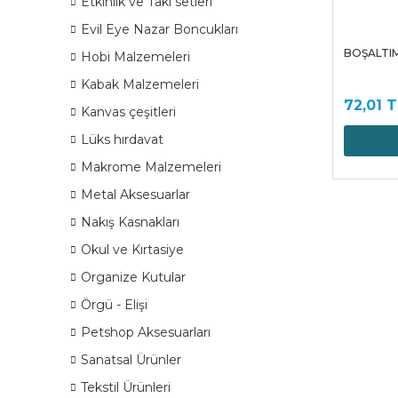
Etkinlik ve Takı setleri
Evil Eye Nazar Boncukları
BOŞALTIM
Hobi Malzemeleri
Kabak Malzemeleri
72,01 T
Kanvas çeşitleri
Lüks hırdavat
Makrome Malzemeleri
Metal Aksesuarlar
Nakış Kasnakları
Okul ve Kırtasiye
Organize Kutular
Örgü - Elişi
Petshop Aksesuarları
Sanatsal Ürünler
Tekstil Ürünleri