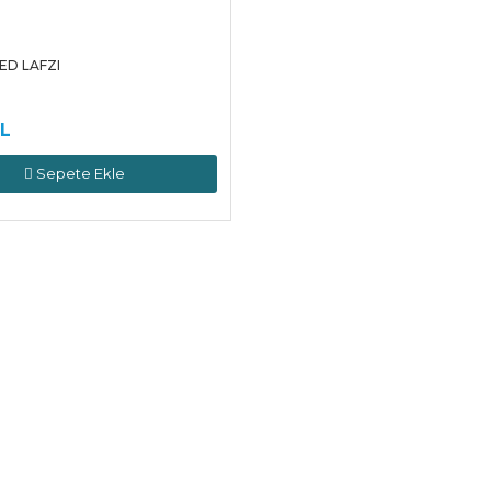
D LAFZI
TL
Sepete Ekle