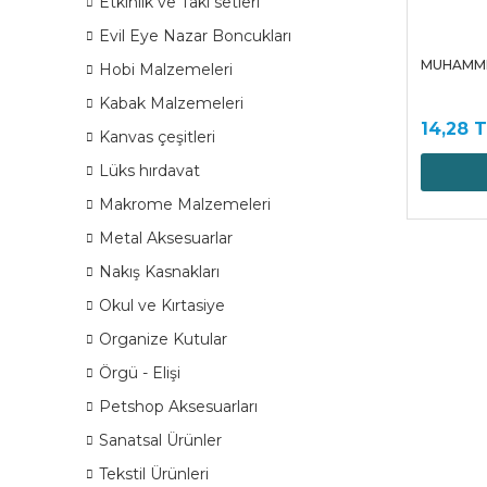
Etkinlik ve Takı setleri
Evil Eye Nazar Boncukları
MUHAMME
Hobi Malzemeleri
Kabak Malzemeleri
14,28 
Kanvas çeşitleri
Lüks hırdavat
Makrome Malzemeleri
Metal Aksesuarlar
Nakış Kasnakları
Okul ve Kırtasiye
Organize Kutular
Örgü - Elişi
Petshop Aksesuarları
Sanatsal Ürünler
Tekstil Ürünleri