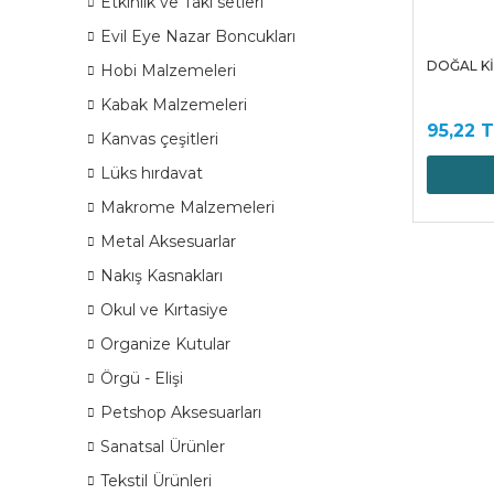
Etkinlik ve Takı setleri
Evil Eye Nazar Boncukları
DOĞAL Kİ
Hobi Malzemeleri
Kabak Malzemeleri
95,22 
Kanvas çeşitleri
Lüks hırdavat
Makrome Malzemeleri
Metal Aksesuarlar
Nakış Kasnakları
Okul ve Kırtasiye
Organize Kutular
Örgü - Elişi
Petshop Aksesuarları
Sanatsal Ürünler
Tekstil Ürünleri