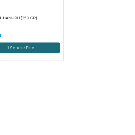
L HAMURU (250 GR)
TL
Sepete Ekle