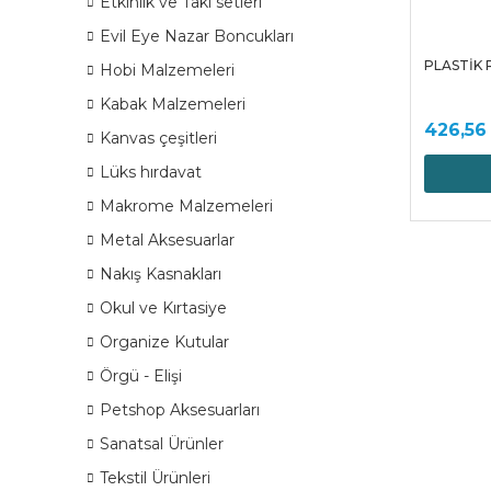
Etkinlik ve Takı setleri
Evil Eye Nazar Boncukları
PLASTİK 
Hobi Malzemeleri
Kabak Malzemeleri
426,56
Kanvas çeşitleri
Lüks hırdavat
Makrome Malzemeleri
Metal Aksesuarlar
Nakış Kasnakları
Okul ve Kırtasiye
Organize Kutular
Örgü - Elişi
Petshop Aksesuarları
Sanatsal Ürünler
Tekstil Ürünleri