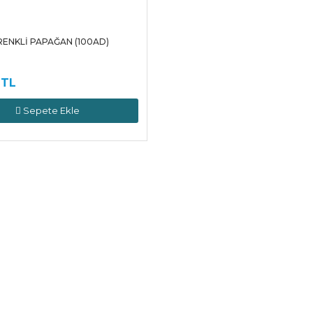
RENKLİ PAPAĞAN (100AD)
 TL
Sepete Ekle