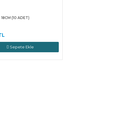
18CM (10 ADET)
TL
Sepete Ekle