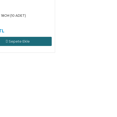
18CM (10 ADET)
TL
Sepete Ekle