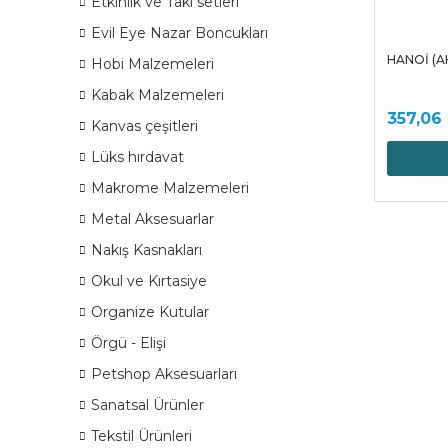
Etkinlik ve Takı setleri
Evil Eye Nazar Boncukları
HANOİ (A
Hobi Malzemeleri
Kabak Malzemeleri
357,06
Kanvas çeşitleri
Lüks hırdavat
Makrome Malzemeleri
Metal Aksesuarlar
Nakış Kasnakları
Okul ve Kırtasiye
Organize Kutular
Örgü - Elişi
Petshop Aksesuarları
Sanatsal Ürünler
Tekstil Ürünleri