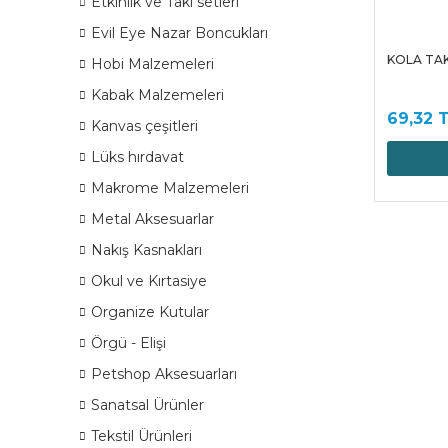
Etkinlik ve Takı setleri
Evil Eye Nazar Boncukları
KOLA TAK
Hobi Malzemeleri
Kabak Malzemeleri
69,32 
Kanvas çeşitleri
Lüks hırdavat
Makrome Malzemeleri
Metal Aksesuarlar
Nakış Kasnakları
Okul ve Kırtasiye
Organize Kutular
Örgü - Elişi
Petshop Aksesuarları
Sanatsal Ürünler
Tekstil Ürünleri