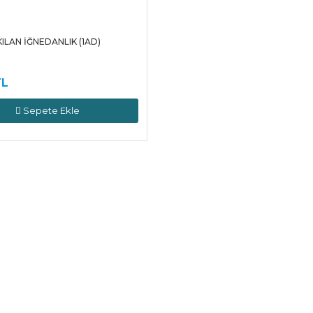
ILAN İĞNEDANLIK (1AD)
TL
Sepete Ekle