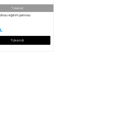
Tükendi
blosu eğitim panosu
TL
Tükendi