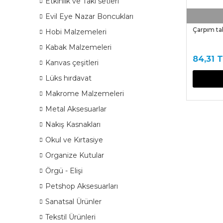
Etkinlik ve Takı setleri
Evil Eye Nazar Boncukları
Çarpım ta
Hobi Malzemeleri
Kabak Malzemeleri
84,31 
Kanvas çeşitleri
Lüks hırdavat
Makrome Malzemeleri
Metal Aksesuarlar
Nakış Kasnakları
Okul ve Kırtasiye
Organize Kutular
Örgü - Elişi
Petshop Aksesuarları
Sanatsal Ürünler
Tekstil Ürünleri