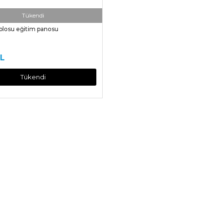
Tükendi
blosu eğitim panosu
TL
Tükendi