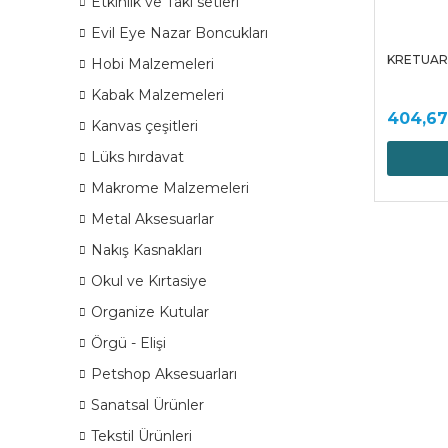
Etkinlik ve Takı setleri
Evil Eye Nazar Boncukları
KRETUAR 
Hobi Malzemeleri
Kabak Malzemeleri
404,67
Kanvas çeşitleri
Lüks hırdavat
Makrome Malzemeleri
Metal Aksesuarlar
Nakış Kasnakları
Okul ve Kırtasiye
Organize Kutular
Örgü - Elişi
Petshop Aksesuarları
Sanatsal Ürünler
Tekstil Ürünleri