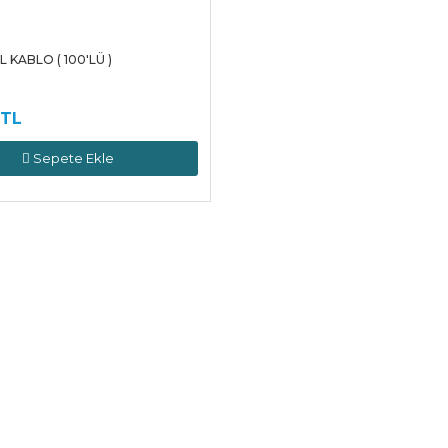
 KABLO ( 100'LÜ )
 TL
Sepete Ekle