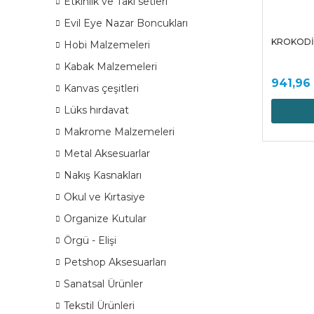
Etkinlik ve Takı setleri
Evil Eye Nazar Boncukları
KROKODİL
Hobi Malzemeleri
Kabak Malzemeleri
941,96
Kanvas çeşitleri
Lüks hırdavat
Makrome Malzemeleri
Metal Aksesuarlar
Nakış Kasnakları
Okul ve Kırtasiye
Organize Kutular
Örgü - Elişi
Petshop Aksesuarları
Sanatsal Ürünler
Tekstil Ürünleri