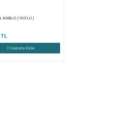
 KABLO ( 100'LÜ )
 TL
Sepete Ekle