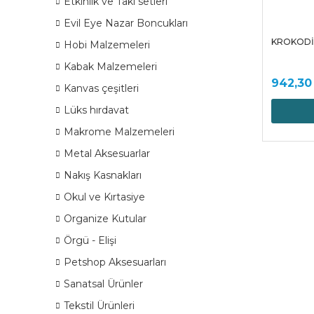
Etkinlik ve Takı setleri
Evil Eye Nazar Boncukları
KROKODİL
Hobi Malzemeleri
Kabak Malzemeleri
942,30
Kanvas çeşitleri
Lüks hırdavat
Makrome Malzemeleri
Metal Aksesuarlar
Nakış Kasnakları
Okul ve Kırtasiye
Organize Kutular
Örgü - Elişi
Petshop Aksesuarları
Sanatsal Ürünler
Tekstil Ürünleri