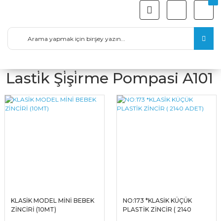
Lasti̇k Şi̇şi̇rme Pompasi A101
KLASİK MODEL MİNİ BEBEK
NO:173 *KLASİK KÜÇÜK
ZİNCİRİ (10MT)
PLASTİK ZİNCİR ( 2140
ADET)