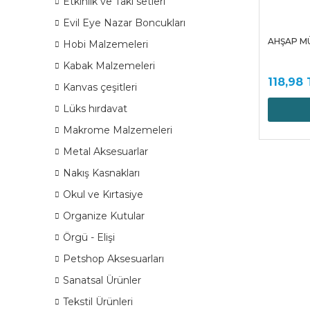
Etkinlik ve Takı setleri
Evil Eye Nazar Boncukları
AHŞAP MÜ
Hobi Malzemeleri
Kabak Malzemeleri
118,98 
Kanvas çeşitleri
Lüks hırdavat
Makrome Malzemeleri
Metal Aksesuarlar
Nakış Kasnakları
Okul ve Kırtasiye
Organize Kutular
Örgü - Elişi
Petshop Aksesuarları
Sanatsal Ürünler
Tekstil Ürünleri