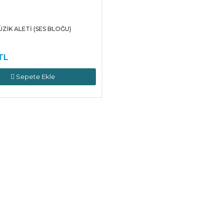
ZİK ALETİ (SES BLOĞU)
TL
Sepete Ekle