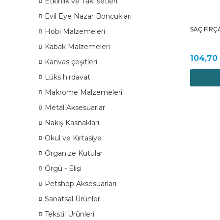
Etkinlik ve Takı setleri
Evil Eye Nazar Boncukları
SAÇ FIRÇA
Hobi Malzemeleri
Kabak Malzemeleri
104,70
Kanvas çeşitleri
Lüks hırdavat
Makrome Malzemeleri
Metal Aksesuarlar
Nakış Kasnakları
Okul ve Kırtasiye
Organize Kutular
Örgü - Elişi
Petshop Aksesuarları
Sanatsal Ürünler
Tekstil Ürünleri