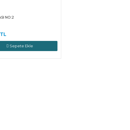
SI NO:2
 TL
Sepete Ekle