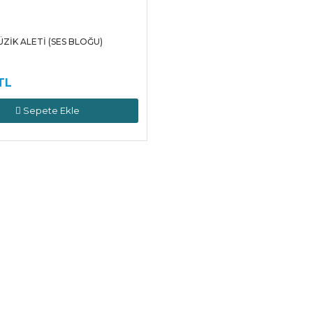
ZİK ALETİ (SES BLOĞU)
TL
Sepete Ekle