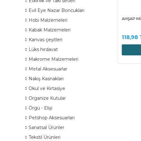
Etkinlik ve Takı setleri
Evil Eye Nazar Boncukları
AHŞAP MÜ
Hobi Malzemeleri
Kabak Malzemeleri
118,98 
Kanvas çeşitleri
Lüks hırdavat
Makrome Malzemeleri
Metal Aksesuarlar
Nakış Kasnakları
Okul ve Kırtasiye
Organize Kutular
Örgü - Elişi
Petshop Aksesuarları
Sanatsal Ürünler
Tekstil Ürünleri