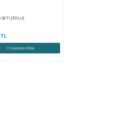
SETİ (30'LU)
 TL
Sepete Ekle