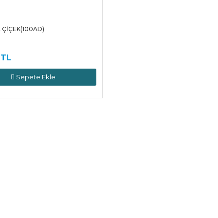
 ÇİÇEK(100AD)
 TL
Sepete Ekle