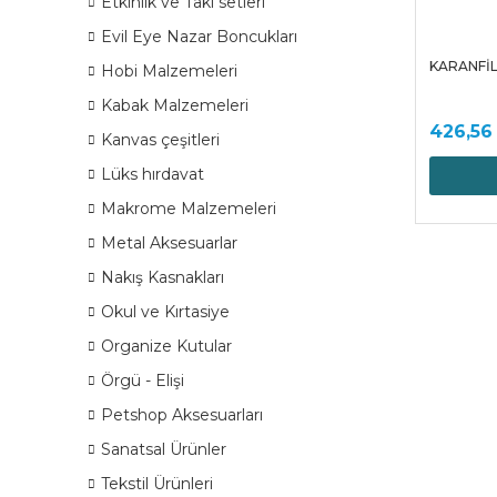
Etkinlik ve Takı setleri
Evil Eye Nazar Boncukları
KARANFİL
Hobi Malzemeleri
Kabak Malzemeleri
426,56
Kanvas çeşitleri
Lüks hırdavat
Makrome Malzemeleri
Metal Aksesuarlar
Nakış Kasnakları
Okul ve Kırtasiye
Organize Kutular
Örgü - Elişi
Petshop Aksesuarları
Sanatsal Ürünler
Tekstil Ürünleri