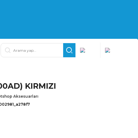
00AD) KIRMIZI
tshop Aksesuarları
.002981_a278f7