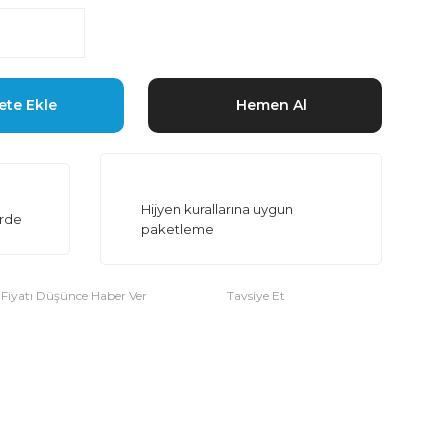
ete Ekle
Hemen Al
Hijyen kurallarına uygun
erde
paketleme
Fiyatı Düşünce Haber Ver
Tavsiye Et