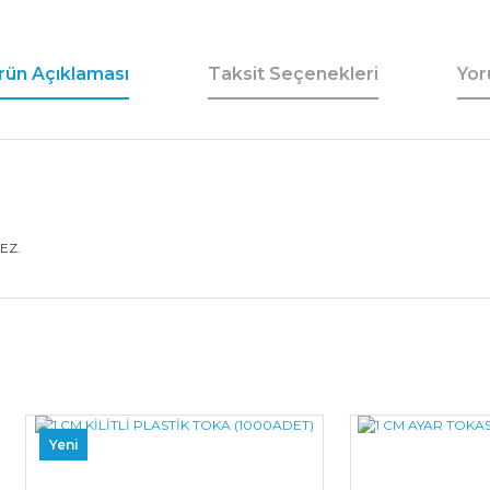
rün Açıklaması
Taksit Seçenekleri
Yor
EZ.
Bu ürüne ilk yorumu siz yapın!
Yeni
Yorum Yaz