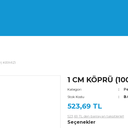
) KIRMIZI
1 CM KÖPRÜ (10
Kategori
Pe
Stok Kodu
B
523,69 TL
523,69 TL den başlayan taksitlerle!!
Seçenekler