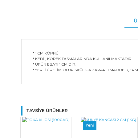
Ü
* 1 CM KÖPRÜ
* KEDİ , KÖPEK TASMALARINDA KULLANILMAKTADIR.
* ÜRÜN EBATI 1 CM DİR.
* YERLİ ÜRETİM OLUP SAĞLIGA ZARARLI MADDE İÇERM
TAVSİYE ÜRÜNLER
Yeni