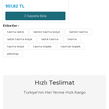
951,82 TL
Sepete Ekle
Etiketler :
tasma lastik
lastikli tasma kolye
lastikli tasma
lastik tasma kolye
lastik tasma
tasma
tasma kolye
tasma köpek
tasmalı köpek
petshop
Hızlı Teslimat
Türkiye'nin Her Yerine Hızlı Kargo