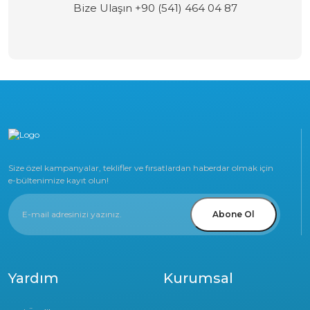
Bize Ulaşın +90 (541) 464 04 87
Size özel kampanyalar, teklifler ve fırsatlardan haberdar olmak için
e-bültenimize kayıt olun!
Abone Ol
Yardım
Kurumsal