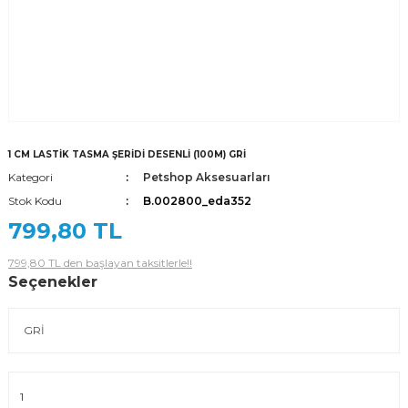
1 CM LASTİK TASMA ŞERİDİ DESENLİ (100M) GRİ
Kategori
Petshop Aksesuarları
Stok Kodu
B.002800_eda352
799,80 TL
799,80 TL den başlayan taksitlerle!!
Seçenekler