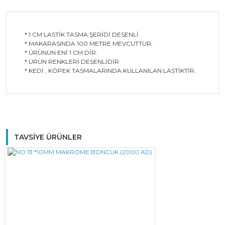
* 1 CM LASTİK TASMA ŞERİDİ DESENLİ
* MAKARASINDA 100 METRE MEVCUTTUR.
* ÜRÜNÜN ENİ 1 CM DİR.
* ÜRÜN RENKLERİ DESENLİDİR
* KEDİ , KÖPEK TASMALARINDA KULLANILAN LASTİKTİR.
Bu ürüne ilk yorumu siz yapın!
TAVSİYE ÜRÜNLER
Yorum Yaz