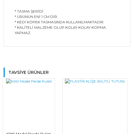
* TASMA ŞERİDİ
* ÜRÜNÜN ENİ 1 CM DİR
* KEDİ KÖPEK TASMASINDA KULLANILMAKTADIR.
* KALİTELİ MALZEME OLUP KOLAY KOLAY KOPMA
YAPMAZ.
Bu ürüne ilk yorumu siz yapın!
TAVSİYE ÜRÜNLER
Yorum Yaz