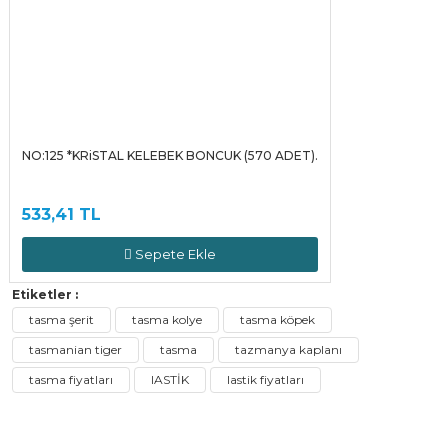
NO:125 *KRiSTAL KELEBEK BONCUK (570 ADET).
533,41 TL
Sepete Ekle
Etiketler :
tasma şerit
tasma kolye
tasma köpek
tasmanian tiger
tasma
tazmanya kaplanı
tasma fiyatları
lASTİK
lastik fiyatları