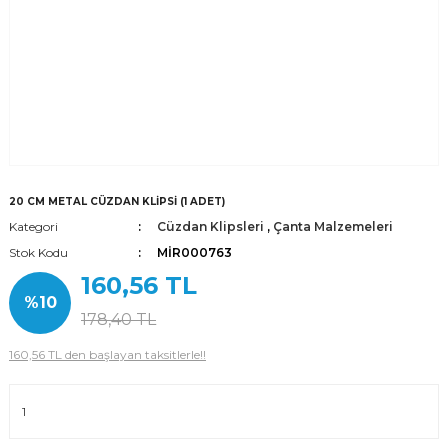
20 CM METAL CÜZDAN KLİPSİ (1 ADET)
Kategori
Cüzdan Klipsleri
,
Çanta Malzemeleri
Stok Kodu
MİR000763
160,56 TL
%10
178,40 TL
160,56 TL den başlayan taksitlerle!!