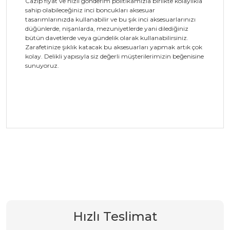
Cazip fiyat ve hızlı gönderim politikamızla birlikte kolaylıkla
sahip olabileceğiniz inci boncukları aksesuar
tasarımlarınızda kullanabilir ve bu şık inci aksesuarlarınızı
düğünlerde, nişanlarda, mezuniyetlerde yani dilediğiniz
bütün davetlerde veya gündelik olarak kullanabilirsiniz.
Zarafetinize şıklık katacak bu aksesuarları yapmak artık çok
kolay. Delikli yapısıyla siz değerli müşterilerimizin beğenisine
sunuyoruz.
Bu ürüne ilk yorumu siz yapın!
Yorum Yaz
Hızlı Teslimat