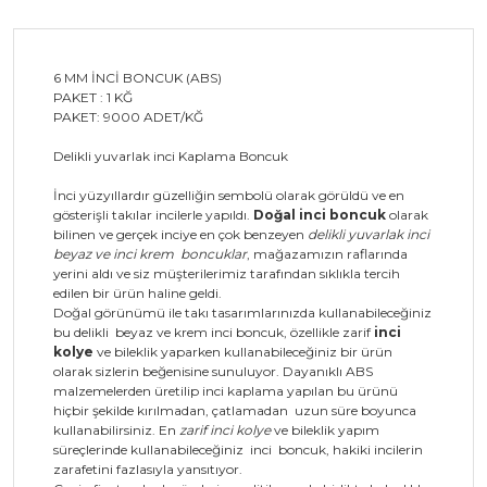
6 MM İNCİ BONCUK (ABS)
PAKET : 1 KĞ
PAKET: 9000 ADET/KĞ
Delikli yuvarlak inci Kaplama Boncuk
İnci yüzyıllardır güzelliğin sembolü olarak görüldü ve en
gösterişli takılar incilerle yapıldı.
Doğal inci boncuk
olarak
bilinen ve gerçek inciye en çok benzeyen
delikli yuvarlak inci
beyaz ve inci krem boncuklar
, mağazamızın raflarında
yerini aldı ve siz müşterilerimiz tarafından sıklıkla tercih
edilen bir ürün haline geldi.
Doğal görünümü ile takı tasarımlarınızda kullanabileceğiniz
bu delikli beyaz ve krem inci boncuk, özellikle zarif
inci
kolye
ve bileklik yaparken kullanabileceğiniz bir ürün
olarak sizlerin beğenisine sunuluyor. Dayanıklı ABS
malzemelerden üretilip inci kaplama yapılan bu ürünü
hiçbir şekilde kırılmadan, çatlamadan uzun süre boyunca
kullanabilirsiniz. En
zarif inci kolye
ve bileklik yapım
süreçlerinde kullanabileceğiniz inci boncuk, hakiki incilerin
zarafetini fazlasıyla yansıtıyor.