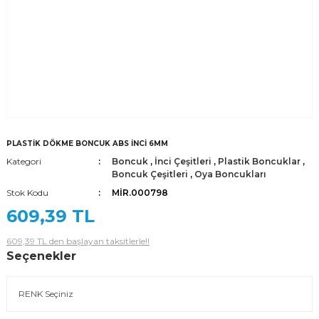
PLASTİK DÖKME BONCUK ABS İNCİ 6MM
Kategori
Boncuk
,
İnci Çeşitleri
,
Plastik Boncuklar
,
Boncuk Çeşitleri
,
Oya Boncukları
Stok Kodu
MİR.000798
609,39 TL
609,39 TL den başlayan taksitlerle!!
Seçenekler