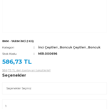
8MM - YARIM İNCİ (1 KG)
Kategori
İnci Çeşitleri
,
Boncuk Çeşitleri
,
Boncuk
Stok Kodu
MİR.000696
586,73 TL
586,73 TL den başlayan taksitlerle!!
Seçenekler