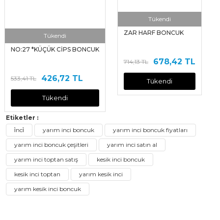
Tükendi
ZAR HARF BONCUK
Tükendi
NO:27 *KÜÇÜK CİPS BONCUK
678,42 TL
714,13 TL
426,72 TL
533,41 TL
Tükendi
Tükendi
Etiketler :
i̇nci̇
yarım inci boncuk
yarım inci boncuk fiyatları
yarım inci boncuk çeşitleri
yarım inci satın al
yarım inci toptan satış
kesik inci boncuk
kesik inci toptan
yarım kesik inci
yarım kesik inci boncuk