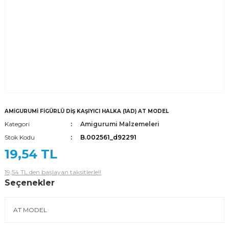
AMİGURUMİ FİGÜRLÜ DİŞ KAŞIYICI HALKA (1AD) AT MODEL
Kategori
Amigurumi Malzemeleri
Stok Kodu
B.002561_d92291
19,54 TL
19,54 TL den başlayan taksitlerle!!
Seçenekler