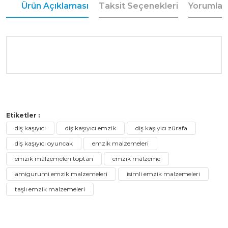
Ürün Açıklaması
Taksit Seçenekleri
Yorumlar
Bu ürüne ilk yorumu siz yapın!
Etiketler :
diş kaşıyıcı
diş kaşıyıcı emzik
diş kaşıyıcı zürafa
diş kaşıyıcı oyuncak
emzik malzemeleri
Yorum Yaz
emzik malzemeleri toptan
emzik malzeme
amigurumi emzik malzemeleri
isimli emzik malzemeleri
taşlı emzik malzemeleri