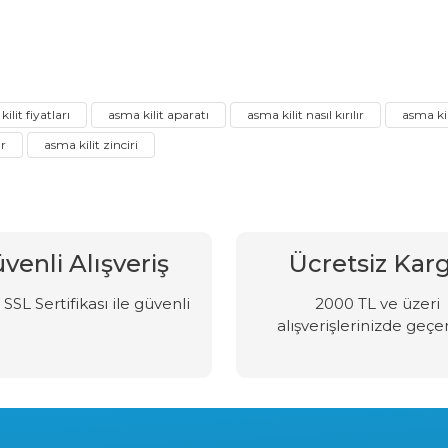
ilit fiyatları
asma kilit aparatı
asma kilit nasıl kırılır
asma kili
ır
asma kilit zinciri
venli Alışveriş
Ücretsiz Kar
SSL Sertifikası ile güvenli
2000 TL ve üzeri
alışverişlerinizde geçer