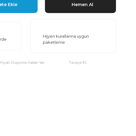
ete Ekle
Hemen Al
Hijyen kurallarına uygun
erde
paketleme
Fiyatı Düşünce Haber Ver
Tavsiye Et