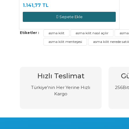
1.141,77 TL
Sepete Ekle
Etiketler :
asma kilit
asma kilit nasıl açılır
asma k
asma kilit menteşesi
asma kilit nerede satıl
Hızlı Teslimat
Gü
Türkiye'nin Her Yerine Hızlı
256Bit 
Kargo