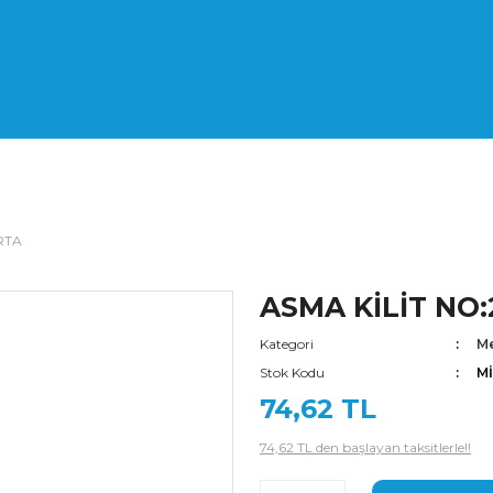
RTA
ASMA KİLİT NO
Kategori
Me
Stok Kodu
M
74,62 TL
74,62 TL den başlayan taksitlerle!!