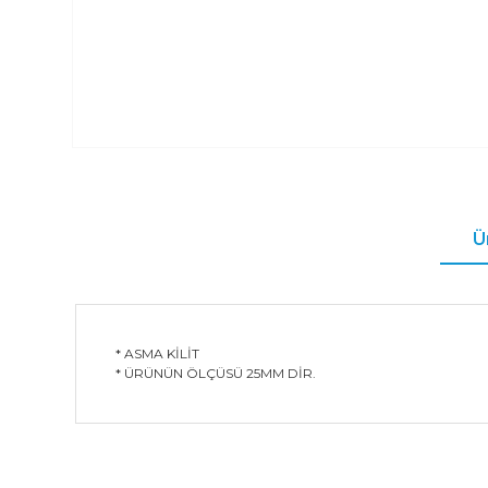
Ü
* ASMA KİLİT
* ÜRÜNÜN ÖLÇÜSÜ 25MM DİR.