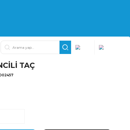
CİLİ TAÇ
.002457