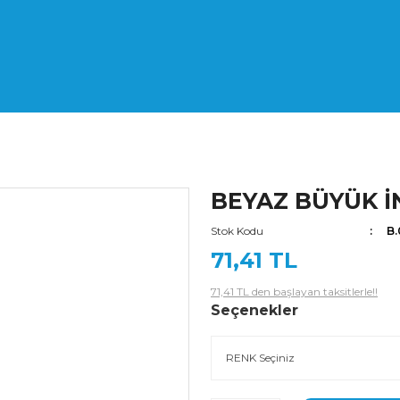
BEYAZ BÜYÜK İN
Stok Kodu
B
71,41 TL
71,41 TL den başlayan taksitlerle!!
Seçenekler