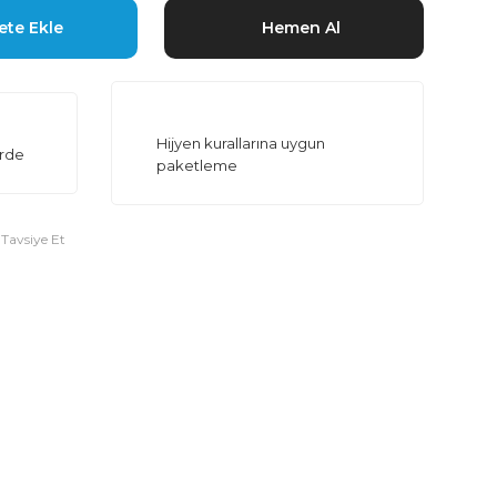
ete Ekle
Hemen Al
Hijyen kurallarına uygun
erde
paketleme
Tavsiye Et