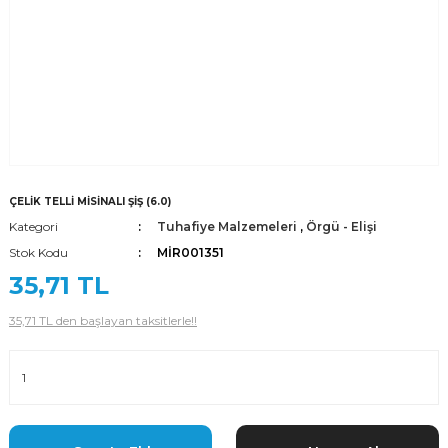
ÇELİK TELLİ MİSİNALI ŞİŞ (6.0)
Kategori
Tuhafiye Malzemeleri
,
Örgü - Elişi
Stok Kodu
MİR001351
35,71 TL
35,71 TL den başlayan taksitlerle!!