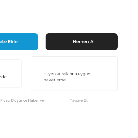
ete Ekle
Hemen Al
Hijyen kurallarına uygun
erde
paketleme
Fiyatı Düşünce Haber Ver
Tavsiye Et