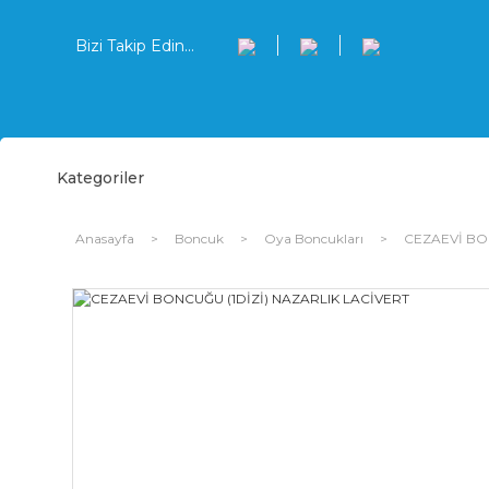
Bizi Takip Edin...
Kategoriler
Anasayfa
Boncuk
Oya Boncukları
CEZAEVİ BO