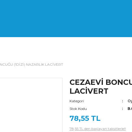
NCUĞU (1DİZİ) NAZARLIK LACİVERT
CEZAEVİ BONCU
LACİVERT
Kategori
Oy
Stok Kodu
B.
78,55 TL
78,55 TL den başlayan taksitlerle!!