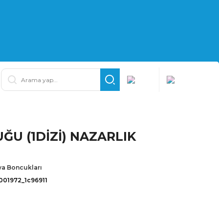
ĞU (1DİZİ) NAZARLIK
a Boncukları
001972_1c96911