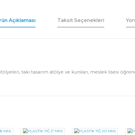
rün Açıklaması
Taksit Seçenekleri
Yor
eleri, takı tasarım atölye ve kursları, meslek lisesi öğrenci
Bu ürüne ilk yorumu siz yapın!