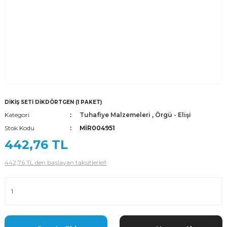
DİKİŞ SETİ DİKDÖRTGEN (1 PAKET)
Kategori
Tuhafiye Malzemeleri
,
Örgü - Elişi
Stok Kodu
MİR004951
442,76 TL
442,76 TL den başlayan taksitlerle!!