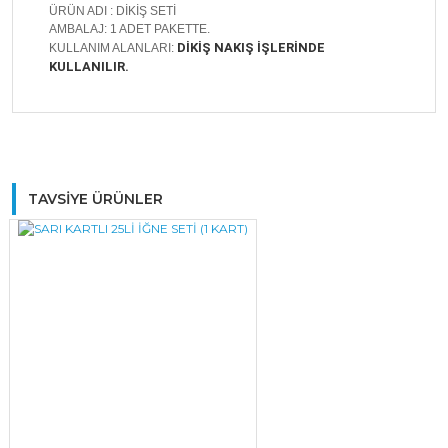
ÜRÜN ADI : DİKİŞ SETİ
AMBALAJ: 1 ADET PAKETTE.
DİKİŞ NAKIŞ İŞLERİNDE
KULLANIM ALANLARI:
KULLANILIR.
Bu ürüne ilk yorumu siz yapın!
TAVSİYE ÜRÜNLER
Yorum Yaz