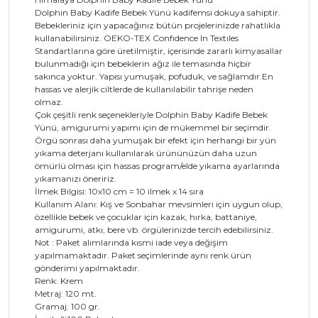
Dolphin Baby Kadife Bebek Yünü kadifemsi dokuya sahiptir.
Bebekleriniz için yapacağınız bütün projelerinizde rahatlıkla
kullanabilirsiniz. OEKO-TEX Confıdence In Textıles
Standartlarına göre üretilmiştir, içerisinde zararlı kimyasallar
bulunmadığı için bebeklerin ağız ile temasında hiçbir
sakınca yoktur. Yapısı yumuşak, pofuduk, ve sağlamdır.En
hassas ve alerjik ciltlerde de kullanılabilir tahrişe neden
olmaz.
Çok çeşitli renk seçenekleriyle Dolphin Baby Kadife Bebek
Yünü, amigurumi yapımı için de mükemmel bir seçimdir.
Örgü sonrası daha yumuşak bir efekt için herhangi bir yün
yıkama deterjanı kullanılarak ürününüzün daha uzun
ömürlü olması için hassas program/elde yıkama ayarlarında
yıkamanızı öneririz.
İlmek Bilgisi: 10x10 cm = 10 ilmek x 14 sıra
Kullanım Alanı: Kış ve Sonbahar mevsimleri için uygun olup,
özellikle bebek ve çocuklar için kazak, hırka, battaniye,
amigurumi, atkı, bere vb. örgülerinizde tercih edebilirsiniz.
Not : Paket alımlarında kısmi iade veya değişim
yapılmamaktadır. Paket seçimlerinde aynı renk ürün
gönderimi yapılmaktadır.
Renk: Krem
Metraj: 120 mt.
Gramaj: 100 gr.