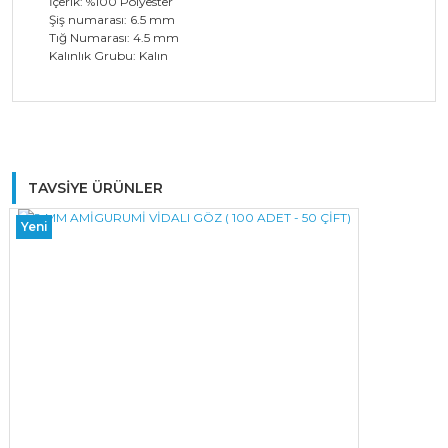
İçerik: %100 Polyester
Şiş numarası: 6.5 mm
Tığ Numarası: 4.5 mm
Kalınlık Grubu: Kalın
Bu ürüne ilk yorumu siz yapın!
TAVSİYE ÜRÜNLER
Yeni
Yorum Yaz