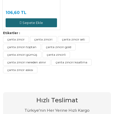
106,60 TL
Sepete Ekle
Etiketler :
çanta zincir
çanta zinciri
çanta zincir seti
çanta zinciri toptan
çanta zinciri gold
çanta zinciri gümüş
çanta zincirli
çanta zinciri nereden alınır
çanta zinciri kısaltma
çanta zincir askısı
Hızlı Teslimat
Türkiye'nin Her Yerine Hızlı Kargo