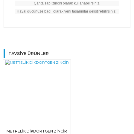
Çanta sapı zinciri olarak kullanabilirsiniz.
Hayal gücünüze bağlı olarak yeni tasarımlar geliştirebilirsiniz.
Bu ürüne ilk yorumu siz yapın!
TAVSİYE ÜRÜNLER
Yorum Yaz
METRELİK DİKDÖRTGEN ZİNCİR