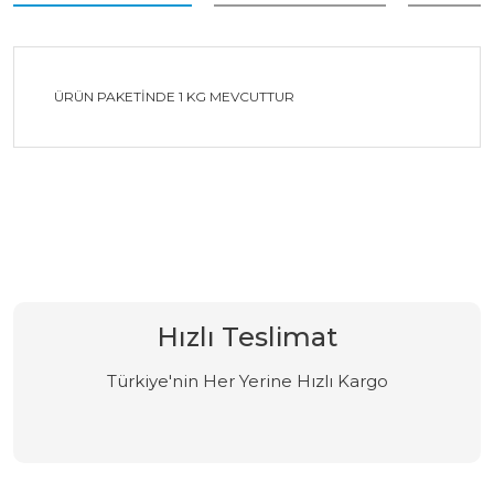
ÜRÜN PAKETİNDE 1 KG MEVCUTTUR
Bu ürüne ilk yorumu siz yapın!
Yorum Yaz
Hızlı Teslimat
Türkiye'nin Her Yerine Hızlı Kargo