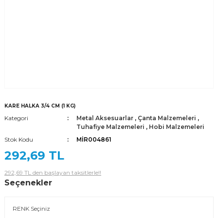
KARE HALKA 3/4 CM (1 KG)
Kategori
Metal Aksesuarlar
,
Çanta Malzemeleri
,
Tuhafiye Malzemeleri
,
Hobi Malzemeleri
Stok Kodu
MİR004861
292,69 TL
292,69 TL den başlayan taksitlerle!!
Seçenekler