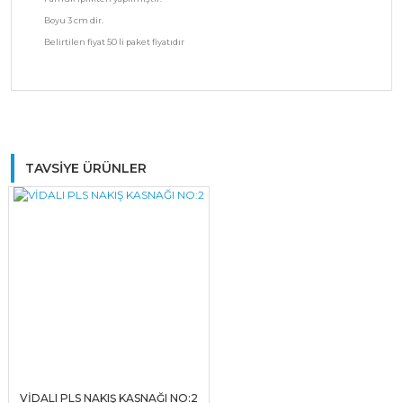
Boyu 3 cm dir.
Belirtilen fiyat 50 li paket fiyatıdır
Bu ürüne ilk yorumu siz yapın!
TAVSİYE ÜRÜNLER
Yorum Yaz
VİDALI PLS NAKIŞ KASNAĞI NO:2