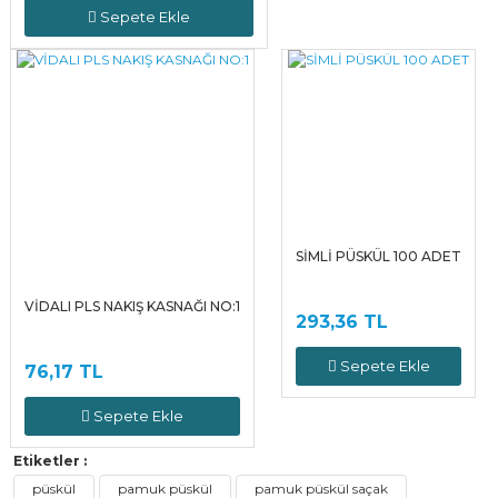
Sepete Ekle
SİMLİ PÜSKÜL 100 ADET
VİDALI PLS NAKIŞ KASNAĞI NO:1
293,36 TL
Sepete Ekle
76,17 TL
Sepete Ekle
Etiketler :
püskül
pamuk püskül
pamuk püskül saçak