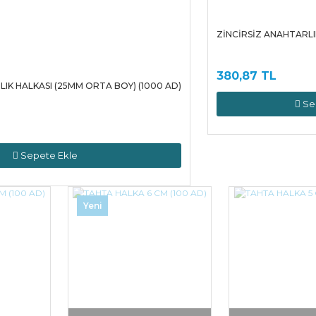
ZİNCİRSİZ ANAHTARLIK
380,87 TL
IK HALKASI (25MM ORTA BOY) (1000 AD)
Se
Sepete Ekle
Yeni