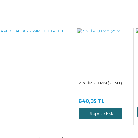
Bu ürüne ilk yorumu siz yapın!
Yorum Yaz
ZİNCİR 2,0 MM (25 MT)
640,05 TL
Sepete Ekle