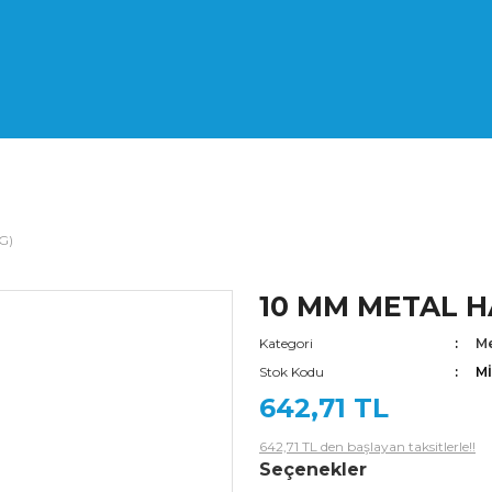
G)
10 MM METAL H
Kategori
Me
Stok Kodu
M
642,71 TL
642,71 TL den başlayan taksitlerle!!
Seçenekler