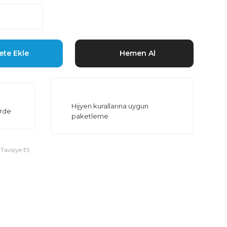
ete Ekle
Hemen Al
Hijyen kurallarına uygun
erde
paketleme
Tavsiye Et