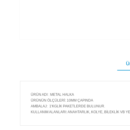
Ü
ÜRÜN ADI : METAL HALKA
ÜRÜNÜN ÖLÇÜLERİ: 10MM ÇAPINDA
AMBALAJ: 1'KGLİK PAKETLERDE BULUNUR.
KULLANIM ALANLARI: ANAHTARLIK, KOLYE, BİLEKLİK VB Y