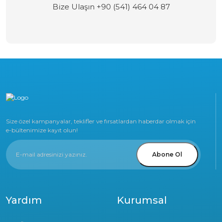
Bize Ulaşın +90 (541) 464 04 87
Size özel kampanyalar, teklifler ve fırsatlardan haberdar olmak için
e-bültenimize kayıt olun!
Abone Ol
Yardım
Kurumsal