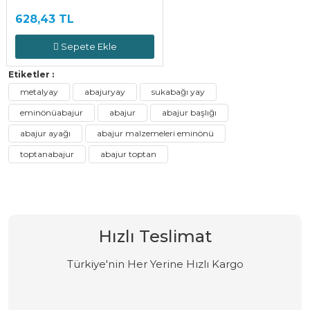
628,43 TL
Sepete Ekle
Etiketler :
metalyay
abajuryay
sukabağı yay
eminönüabajur
abajur
abajur başlığı
abajur ayağı
abajur malzemeleri eminönü
toptanabajur
abajur toptan
Hızlı Teslimat
Türkiye'nin Her Yerine Hızlı Kargo