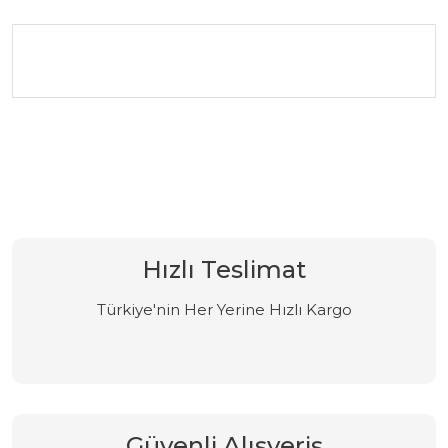
Bu ürüne ilk yorumu siz yapın!
Yorum Yaz
Hızlı Teslimat
Türkiye'nin Her Yerine Hızlı Kargo
Güvenli Alışveriş