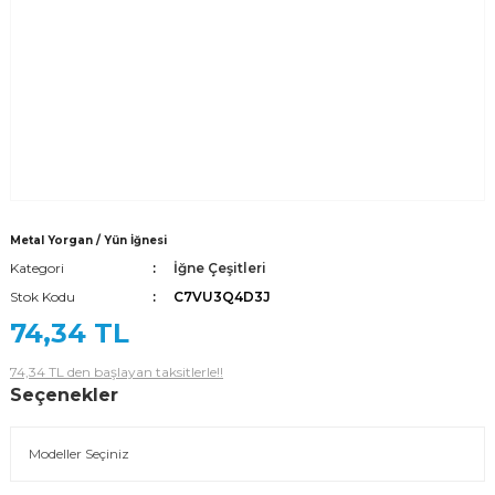
Metal Yorgan / Yün İğnesi
Kategori
İğne Çeşitleri
Stok Kodu
C7VU3Q4D3J
74,34 TL
74,34 TL den başlayan taksitlerle!!
Seçenekler