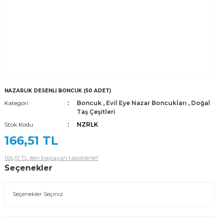
NAZARLIK DESENLİ BONCUK (50 ADET)
Kategori
Boncuk
,
Evil Eye Nazar Boncukları
,
Doğal
Taş Çeşitleri
Stok Kodu
NZRLK
166,51 TL
166,51 TL den başlayan taksitlerle!!
Seçenekler