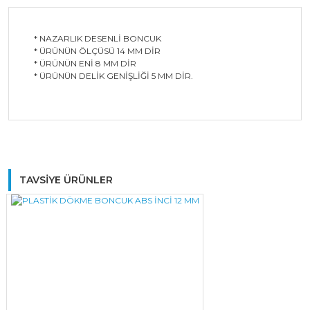
* NAZARLIK DESENLİ BONCUK
* ÜRÜNÜN ÖLÇÜSÜ 14 MM DİR
* ÜRÜNÜN ENİ 8 MM DİR
* ÜRÜNÜN DELİK GENİŞLİĞİ 5 MM DİR.
Bu ürüne ilk yorumu siz yapın!
TAVSİYE ÜRÜNLER
Yorum Yaz