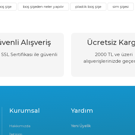
oş şişe
boş şişeden neler yapılır
plastik boş şişe
sim şişesi
venli Alışveriş
Ücretsiz Kar
SSL Sertifikası ile güvenli
2000 TL ve üzeri
alışverişlerinizde geçer
Kurumsal
Yardım
Hakkımızda
Yeni Üyelik
İletişim