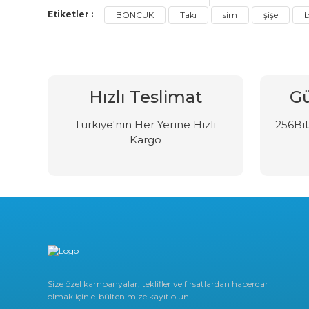
Etiketler :
BONCUK
Takı
sim
şişe
b
Hızlı Teslimat
Gü
Türkiye'nin Her Yerine Hızlı
256Bit 
Kargo
Size özel kampanyalar, teklifler ve fırsatlardan haberdar
olmak için e-bültenimize kayıt olun!