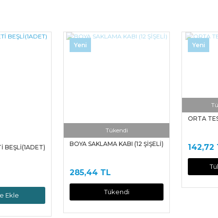
Bu ürüne ilk yorumu siz yapın!
Yeni
Yeni
Yorum Yaz
Tü
ORTA TE
Tükendi
BOYA SAKLAMA KABI (12 ŞİŞELİ)
142,72
İ BEŞLİ(1ADET)
Tü
285,44 TL
Tükendi
e Ekle