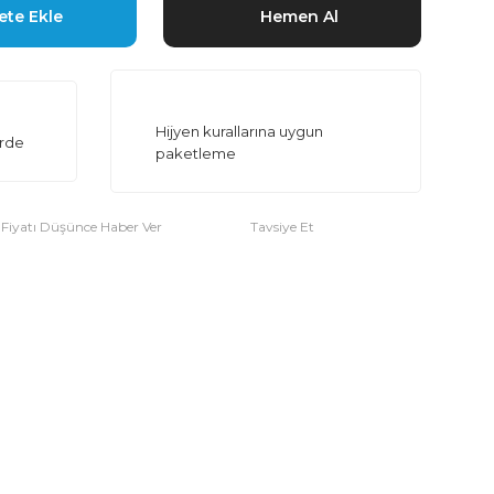
ete Ekle
Hemen Al
Hijyen kurallarına uygun
erde
paketleme
Fiyatı Düşünce Haber Ver
Tavsiye Et