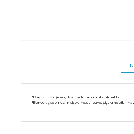
Ü
*Plastik boş şişeler çok amaçlı olarak kullanılmaktadır.
*Boncuk şişeleme,sim şişeleme,pul payet şişeleme gibi malz