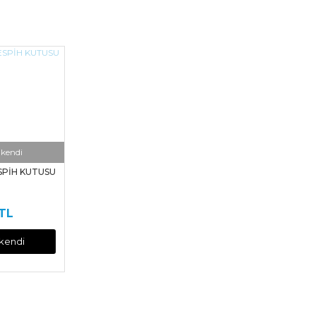
kendi
SPİH KUTUSU
 TL
kendi