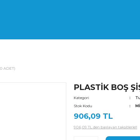
00 ADET)
PLASTİK BOŞ Şİ
Kategori
Tu
Stok Kodu
M
906,09 TL
906,09 TL den başlayan taksitlerle!!