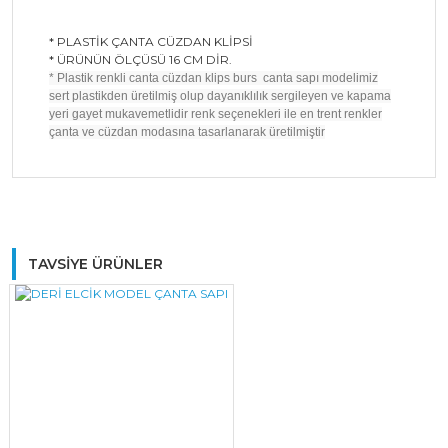
* PLASTİK ÇANTA CÜZDAN KLİPSİ
* ÜRÜNÜN ÖLÇÜSÜ 16 CM DİR.
* Plastik renkli canta cüzdan klips burs canta sapı modelimiz
sert plastikden üretilmiş olup dayanıklılık sergileyen ve kapama
yeri gayet mukavemetlidir renk seçenekleri ile en trent renkler
çanta ve cüzdan modasına tasarlanarak üretilmiştir
Bu ürüne ilk yorumu siz yapın!
TAVSİYE ÜRÜNLER
Yorum Yaz