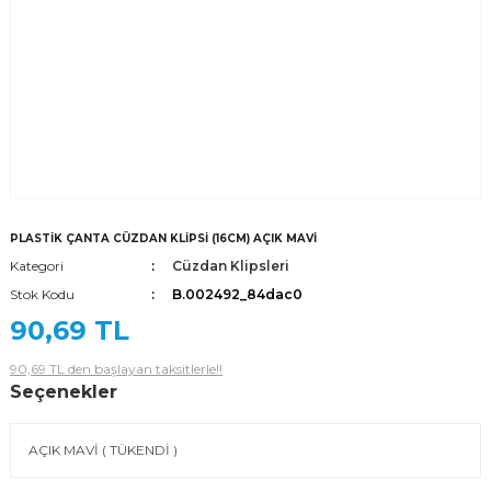
PLASTİK ÇANTA CÜZDAN KLİPSİ (16CM) AÇIK MAVİ
Kategori
Cüzdan Klipsleri
Stok Kodu
B.002492_84dac0
90,69 TL
90,69 TL den başlayan taksitlerle!!
Seçenekler