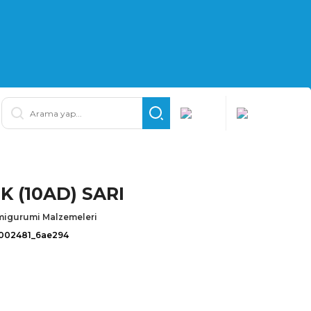
 (10AD) SARI
igurumi Malzemeleri
.002481_6ae294