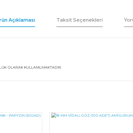
rün Açıklaması
Taksit Seçenekleri
Yor
ZLÜK OLARAK KULLANILMAKTADIR.
Bu ürüne ilk yorumu siz yapın!
Yorum Yaz