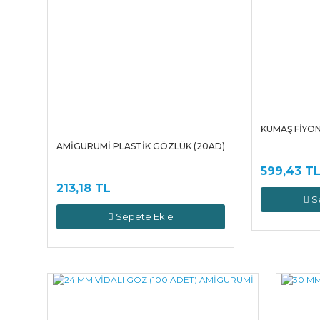
KUMAŞ FİYON
AMİGURUMİ PLASTİK GÖZLÜK (20AD)
599,43 T
213,18 TL
S
Sepete Ekle