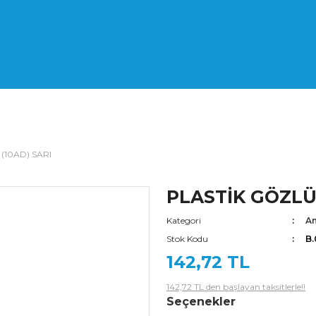
(10AD) SARI
PLASTİK GÖZLÜK
Kategori
Am
Stok Kodu
B
142,72 TL
142,72 TL den başlayan taksitlerle!!
Seçenekler