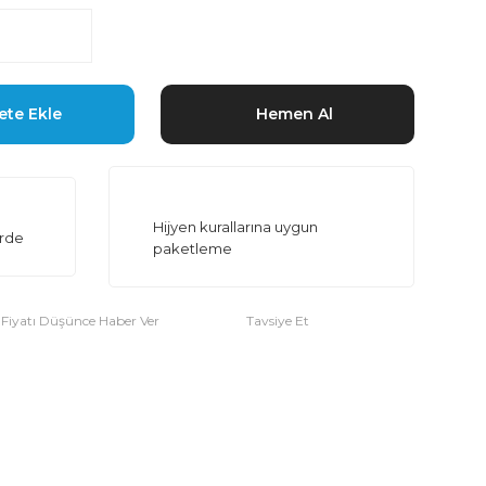
ete Ekle
Hemen Al
Hijyen kurallarına uygun
erde
paketleme
Fiyatı Düşünce Haber Ver
Tavsiye Et