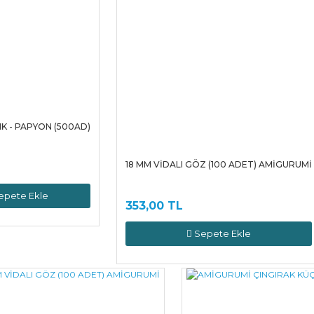
K - PAPYON (500AD)
18 MM VİDALI GÖZ (100 ADET) AMİGURUMİ
L
epete Ekle
353,00 TL
Sepete Ekle