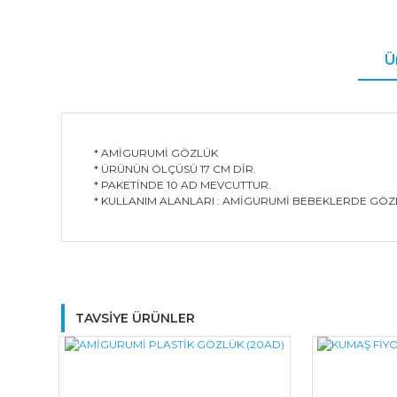
Ü
* AMİGURUMİ GÖZLÜK
* ÜRÜNÜN ÖLÇÜSÜ 17 CM DİR.
* PAKETİNDE 10 AD MEVCUTTUR.
* KULLANIM ALANLARI : AMİGURUMİ BEBEKLERDE GÖ
TAVSİYE ÜRÜNLER