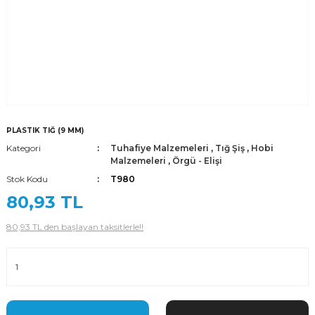
PLASTIK TIĞ (9 MM)
Kategori
Tuhafiye Malzemeleri
,
Tığ Şiş
,
Hobi
Malzemeleri
,
Örgü - Elişi
Stok Kodu
T980
80,93 TL
80,93 TL den başlayan taksitlerle!!