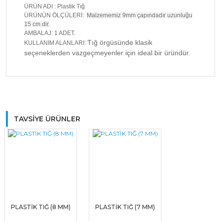
ÜRÜN ADI : Plastik Tığ
ÜRÜNÜN ÖLÇÜLERİ:
Malzememiz 9mm çapındadır uzunluğu
15 cm dir.
AMBALAJ: 1 ADET.
Tığ örgüsünde klasik
KULLANIM ALANLARI:
seçeneklerden vazgeçmeyenler için ideal bir üründür.
Bu ürüne ilk yorumu siz yapın!
TAVSİYE ÜRÜNLER
Yorum Yaz
PLASTİK TIĞ (8 MM)
PLASTİK TIĞ (7 MM)