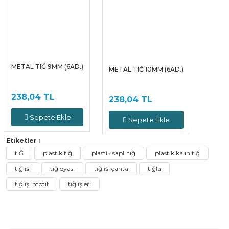
METAL TIĞ 9MM (6AD.)
METAL TIĞ 10MM (6AD.)
238,04 TL
238,04 TL
Sepete Ekle
Sepete Ekle
Etiketler :
tIĞ
plastik tığ
plastik saplı tığ
plastik kalın tığ
tığ işi
tığ oyası
tığ işi çanta
tığla
tığ işi motif
tığ işleri