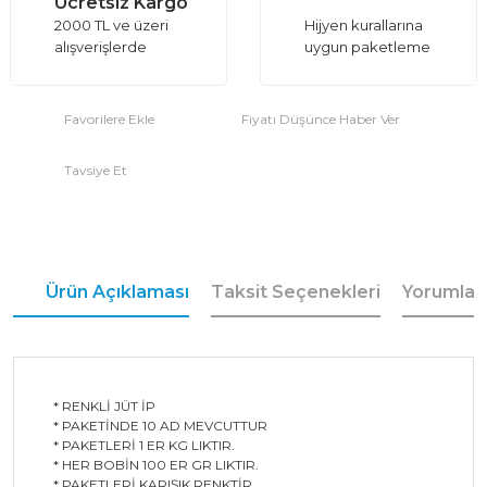
Ücretsiz Kargo
2000 TL ve üzeri
Hijyen kurallarına
alışverişlerde
uygun paketleme
Fiyatı Düşünce Haber Ver
Tavsiye Et
Ürün Açıklaması
Taksit Seçenekleri
Yorumlar
* RENKLİ JÜT İP
* PAKETİNDE 10 AD MEVCUTTUR
* PAKETLERİ 1 ER KG LIKTIR.
* HER BOBİN 100 ER GR LIKTIR.
* PAKETLERİ KARIŞIK RENKTİR.