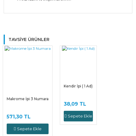
Bu ürüne ilk yorumu siz yapın!
TAVSİYE ÜRÜNLER
Yorum Yaz
Kendir İpi ( 1 Ad)
Makrome İpi 3 Numara
38,09 TL
Sepete Ekle
571,30 TL
Sepete Ekle