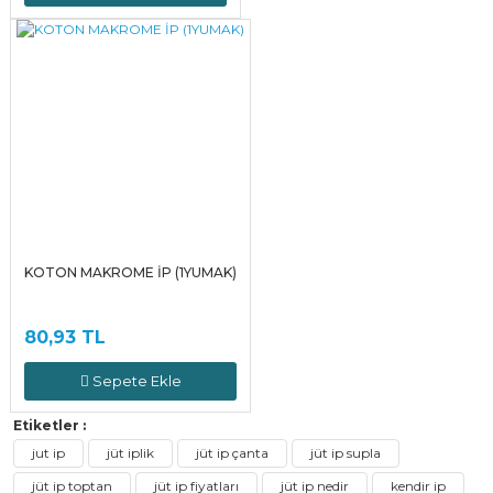
KOTON MAKROME İP (1YUMAK)
80,93 TL
Sepete Ekle
Etiketler :
jut ip
jüt iplik
jüt ip çanta
jüt ip supla
jüt ip toptan
jüt ip fiyatları
jüt ip nedir
kendir ip