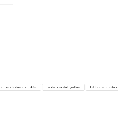
ta mandaldan etkinlikler
tahta mandal fiyatları
tahta mandaldan 