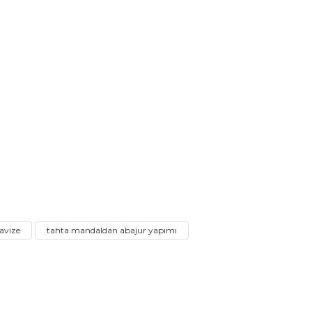
avize
tahta mandaldan abajur yapımı