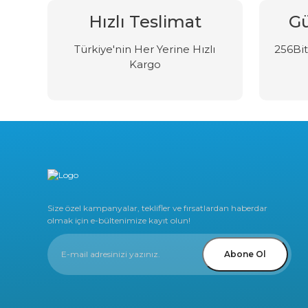
Hızlı Teslimat
Gü
Türkiye'nin Her Yerine Hızlı
256Bit 
Kargo
Size özel kampanyalar, teklifler ve fırsatlardan haberdar
olmak için e-bültenimize kayıt olun!
Abone Ol