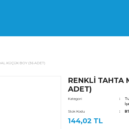
AL KÜÇÜK BOY (36 ADET)
RENKLİ TAHTA 
ADET)
Kategori
Tu
İş
Stok Kodu
B7
144,02 TL