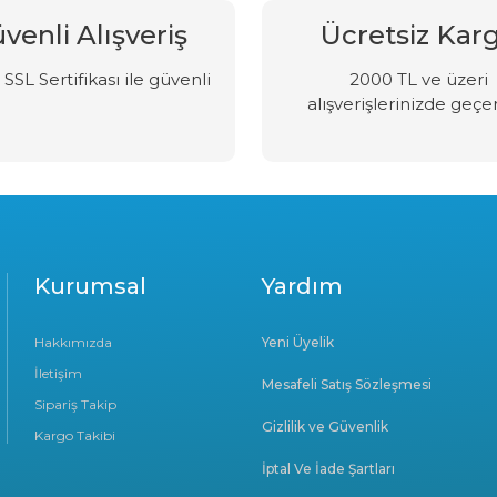
venli Alışveriş
Ücretsiz Kar
SSL Sertifikası ile güvenli
2000 TL ve üzeri
alışverişlerinizde geçer
Kurumsal
Yardım
Hakkımızda
Yeni Üyelik
İletişim
Mesafeli Satış Sözleşmesi
Sipariş Takip
Gizlilik ve Güvenlik
Kargo Takibi
İptal Ve İade Şartları