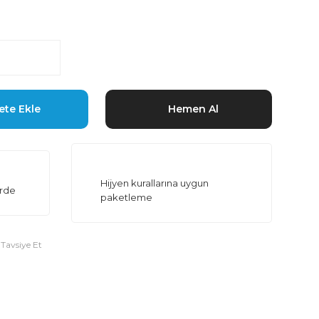
ete Ekle
Hemen Al
Hijyen kurallarına uygun
erde
paketleme
Tavsiye Et