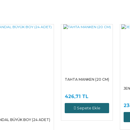
Bu ürüne ilk yorumu siz yapın!
Yorum Yaz
TAHTA MANKEN (20 CM)
JE
426,71 TL
23
Sepete Ekle
NDAL BÜYÜK BOY (24 ADET)