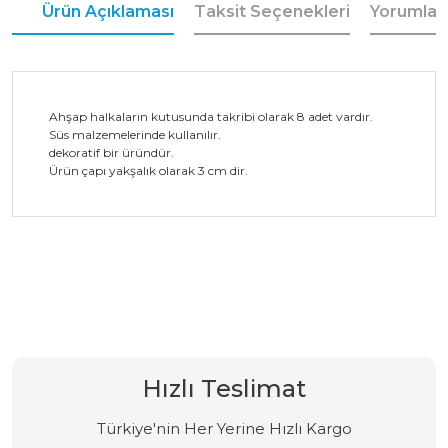
Ürün Açıklaması
Taksit Seçenekleri
Yorumlar
Ahşap halkaların kutusunda takribi olarak 8 adet vardır.
Süs malzemelerinde kullanılır.
dekoratif bir üründür.
Ürün çapı yakşalık olarak 3 cm dir.
Bu ürüne ilk yorumu siz yapın!
Yorum Yaz
Hızlı Teslimat
Türkiye'nin Her Yerine Hızlı Kargo