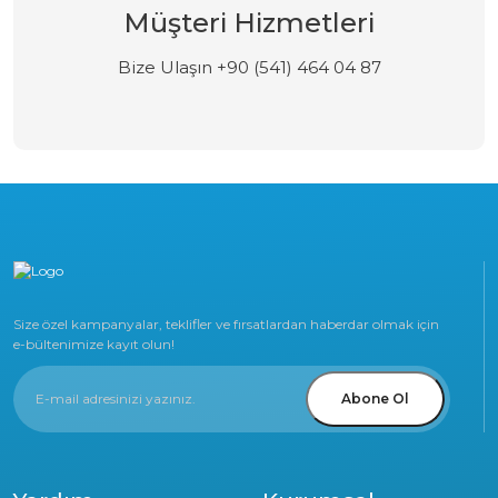
Müşteri Hizmetleri
Bize Ulaşın +90 (541) 464 04 87
Size özel kampanyalar, teklifler ve fırsatlardan haberdar olmak için
e-bültenimize kayıt olun!
Abone Ol