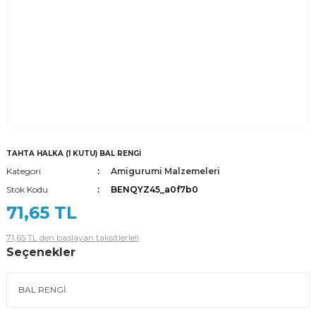
TAHTA HALKA (1 KUTU) BAL RENGİ
Kategori
Amigurumi Malzemeleri
Stok Kodu
BENQYZ45_a0f7b0
71,65 TL
71,65 TL den başlayan taksitlerle!!
Seçenekler