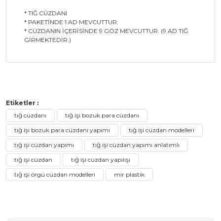
* TIĞ CÜZDANI
* PAKETİNDE 1 AD MEVCUTTUR.
* CÜZDANIN İÇERİSİNDE 9 GÖZ MEVCUTTUR. (9 AD TIĞ
GİRMEKTEDİR.)
Bu ürüne ilk yorumu siz yapın!
Etiketler :
tığ cüzdanı
tığ işi bozuk para cüzdanı
tığ işi bozuk para cüzdanı yapımı
Yorum Yaz
tığ işi cüzdan modelleri
tığ işi cüzdan yapımı
tığ işi cüzdan yapımı anlatımlı
tığ işi cüzdan
tığ işi cüzdan yapılışı
tığ işi örgü cüzdan modelleri
mir plastik