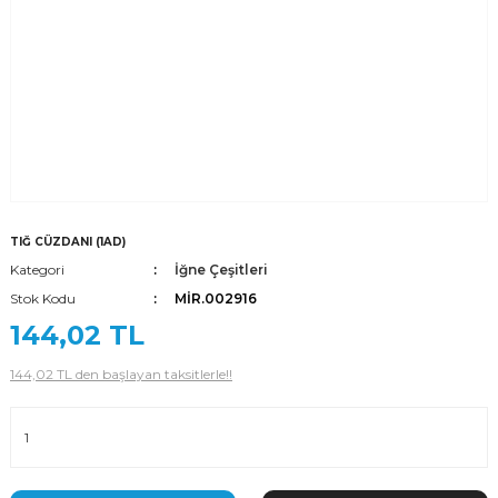
TIĞ CÜZDANI (1AD)
Kategori
İğne Çeşitleri
Stok Kodu
MİR.002916
144,02 TL
144,02 TL den başlayan taksitlerle!!